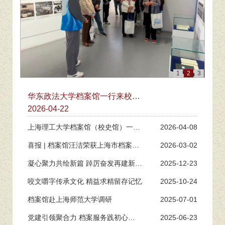
1
2
3
华东政法大学档案馆一行来校调
研交流
2026-04-22
上海理工大学档案馆（校史馆）一行
2026-04-08
来校调研...
喜报 | 档案馆汪洁荣获上海市档案系
2026-03-02
统先进...
凝心聚力共绘新篇 踔厉奋发再建新功
2025-12-23
——档...
咬文嚼字传承文化 精益求精留存记忆
2025-10-24
档案馆赴上海师范大学调研
2025-07-01
党建引领聚合力 档案服务践初心
2025-06-23