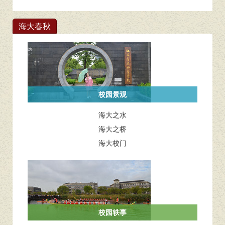
—— “6・9...
海大春秋
校园景观
海大之水
海大之桥
海大校门
校园轶事