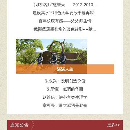
我访“名师”这些天——2012-2013...
建设高水平特色大学要敢于趟再深...
百年校庆有感——浓浓师生情
致那些遥望礼炮的蓝色背影----献...
湛湛人生
朱永兴：发明创造价值
朱学宝：低调的华丽
赵维信：潜心鱼类生理学
章可畏：最大感悟是勤奋
通知公告
更多>>